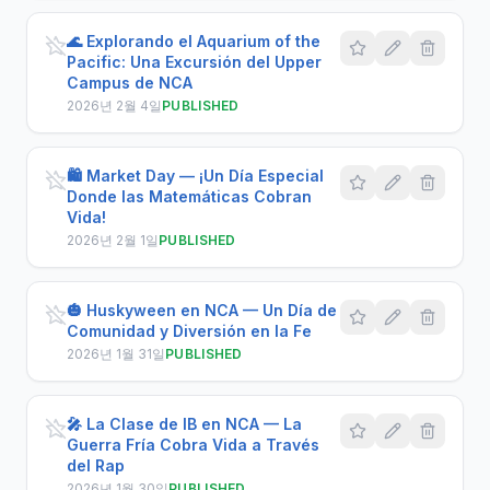
🌊 Explorando el Aquarium of the
Pacific: Una Excursión del Upper
Campus de NCA
2026년 2월 4일
PUBLISHED
🛍️ Market Day — ¡Un Día Especial
Donde las Matemáticas Cobran
Vida!
2026년 2월 1일
PUBLISHED
🎃 Huskyween en NCA — Un Día de
Comunidad y Diversión en la Fe
2026년 1월 31일
PUBLISHED
🎤 La Clase de IB en NCA — La
Guerra Fría Cobra Vida a Través
del Rap
2026년 1월 30일
PUBLISHED