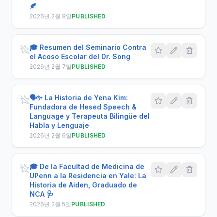
🍂
2026년 2월 8일
PUBLISHED
🎓 Resumen del Seminario Contra
el Acoso Escolar del Dr. Song
2026년 2월 7일
PUBLISHED
🗣️✨ La Historia de Yena Kim:
Fundadora de Hesed Speech &
Language y Terapeuta Bilingüe del
Habla y Lenguaje
2026년 2월 6일
PUBLISHED
🎓 De la Facultad de Medicina de
UPenn a la Residencia en Yale: La
Historia de Aiden, Graduado de
NCA 🩺
2026년 2월 5일
PUBLISHED