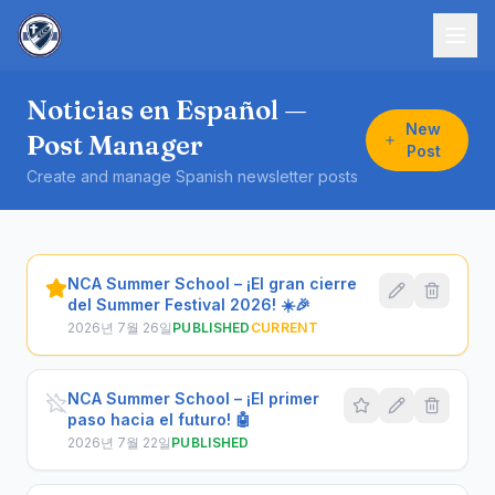
Noticias en Español —
New
Post Manager
Post
Create and manage Spanish newsletter posts
NCA Summer School – ¡El gran cierre
del Summer Festival 2026! ☀️🎉
2026년 7월 26일
PUBLISHED
CURRENT
NCA Summer School – ¡El primer
paso hacia el futuro! 🤖
2026년 7월 22일
PUBLISHED